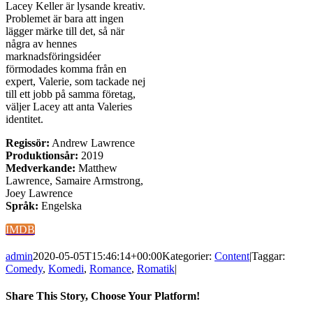
Lacey Keller är lysande kreativ.
Problemet är bara att ingen
lägger märke till det, så när
några av hennes
marknadsföringsidéer
förmodades komma från en
expert, Valerie, som tackade nej
till ett jobb på samma företag,
väljer Lacey att anta Valeries
identitet.
Regissör:
Andrew Lawrence
Produktionsår:
2019
Medverkande:
Matthew
Lawrence, Samaire Armstrong,
Joey Lawrence
Språk:
Engelska
IMDB
admin
2020-05-05T15:46:14+00:00
Kategorier:
Content
|
Taggar:
Comedy
,
Komedi
,
Romance
,
Romatik
|
Share This Story, Choose Your Platform!