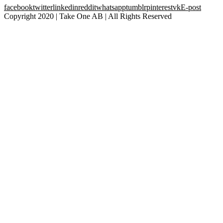
facebook
twitter
linkedin
reddit
whatsapp
tumblr
pinterest
vk
E-post
Copyright 2020 | Take One AB | All Rights Reserved