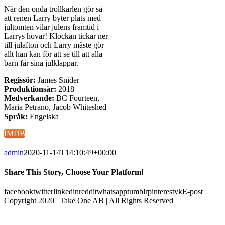
När den onda trollkarlen gör så
att renen Larry byter plats med
jultomten vilar julens framtid i
Larrys hovar! Klockan tickar ner
till julafton och Larry måste gör
allt han kan för att se till att alla
barn får sina julklappar.
Regissör:
James Snider
Produktionsår:
2018
Medverkande:
BC Fourteen,
Maria Petrano, Jacob Whiteshed
Språk:
Engelska
IMDB
admin
2020-11-14T14:10:49+00:00
Share This Story, Choose Your Platform!
facebook
twitter
linkedin
reddit
whatsapp
tumblr
pinterest
vk
E-post
Copyright 2020 | Take One AB | All Rights Reserved