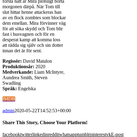
första natt är Mira plötsligt borta
morgonen därpå. När Tom till
slut hittar henne attackeras han
av en flock zombies som blockar
dem emellan. Mira förvinner väg
för att söka skydd och Tom blir
fast i husvagnen och för en
desperat kamp att komma loss
att rädda sig själv och sin dotter
innan det är för sent.
Regissör:
David Matalon
Produktionsår:
2020
Medverkande:
Liam McIntyre,
Aundrea Smith, Steven
Swadling
Språk:
Engelska
IMDB
admin
2020-05-22T14:52:53+00:00
Share This Story, Choose Your Platform!
facebook
twitter
linkedin
reddit
whatsapp
tumblr
pinterest
vk
E-post