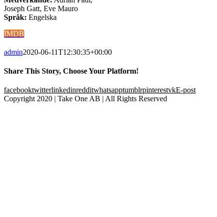
Joseph Gatt, Eve Mauro
Språk:
Engelska
IMDB
admin
2020-06-11T12:30:35+00:00
Share This Story, Choose Your Platform!
facebook
twitter
linkedin
reddit
whatsapp
tumblr
pinterest
vk
E-post
Copyright 2020 | Take One AB | All Rights Reserved