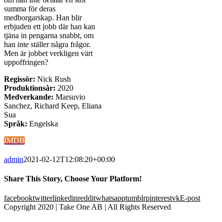
summa för deras
medborgarskap. Han blir
erbjuden ett jobb där han kan
tjäna in pengarna snabbt, om
han inte ställer några frågor.
Men är jobbet verkligen värt
uppoffringen?
Regissör:
Nick Rush
Produktionsår:
2020
Medverkande:
Marsuvio
Sanchez, Richard Keep, Eliana
Sua
Språk:
Engelska
IMDB
admin
2021-02-12T12:08:20+00:00
Share This Story, Choose Your Platform!
facebook
twitter
linkedin
reddit
whatsapp
tumblr
pinterest
vk
E-post
Copyright 2020 | Take One AB | All Rights Reserved