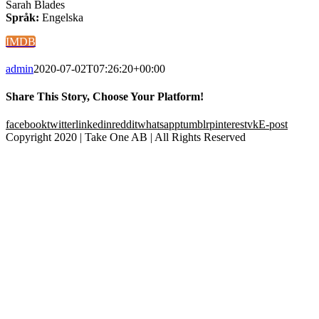
Sarah Blades
Språk:
Engelska
IMDB
admin
2020-07-02T07:26:20+00:00
Share This Story, Choose Your Platform!
facebook
twitter
linkedin
reddit
whatsapp
tumblr
pinterest
vk
E-post
Copyright 2020 | Take One AB | All Rights Reserved