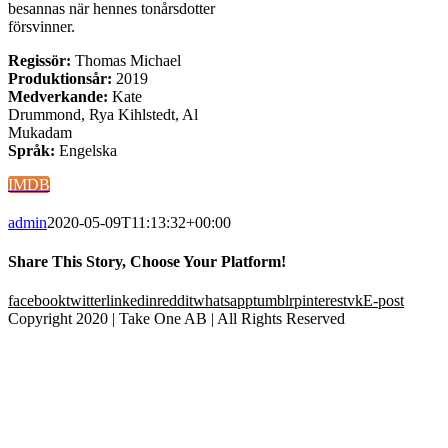
besannas när hennes tonårsdotter
försvinner.
Regissör:
Thomas Michael
Produktionsår:
2019
Medverkande:
Kate
Drummond, Rya Kihlstedt, Al
Mukadam
Språk:
Engelska
IMDB
admin
2020-05-09T11:13:32+00:00
Share This Story, Choose Your Platform!
facebook
twitter
linkedin
reddit
whatsapp
tumblr
pinterest
vk
E-post
Copyright 2020 | Take One AB | All Rights Reserved