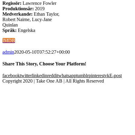
Regissör:
Lawrence Fowler
Produktionsår:
2019
Medverkande:
Ethan Taylor,
Robert Nairne, Lucy-Jane
Quinlan
Språk:
Engelska
IMDB
admin
2020-05-10T07:52:27+00:00
Share This Story, Choose Your Platform!
facebook
twitter
linkedin
reddit
whatsapp
tumblr
pinterest
vk
E-post
Copyright 2020 | Take One AB | All Rights Reserved