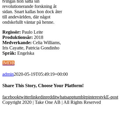
tvingas hon sätta sin
revolutionerande forskning åt
sidan. Snart kallas hon dock åter
till andevärlden, där något
ondskefullt väntar på henne.
Regissör:
Paulo Leite
Produktionsår:
2018
Medverkande:
Celia Williams,
Iris Cayatte, Patricia Gondinho
Språk:
Engelska
IMDB
admin
2020-05-19T05:49:19+00:00
Share This Story, Choose Your Platform!
facebook
twitter
linkedin
reddit
whatsapp
tumblr
pinterest
vk
E-post
Copyright 2020 | Take One AB | All Rights Reserved