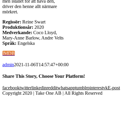
men istället för att häva den,
driver den henne allt närmare
mörkret.
Regissör:
Reine Swart
Produktionsår:
2020
Medverkande:
Coco Lloyd,
Mary-Anne Barlow, Andre Velts
Språk:
Engelska
IMDB
admin
2021-11-06T14:57:47+00:00
Share This Story, Choose Your Platform!
facebook
twitter
linkedin
reddit
whatsapp
tumblr
pinterest
vk
E-post
Copyright 2020 | Take One AB | All Rights Reserved