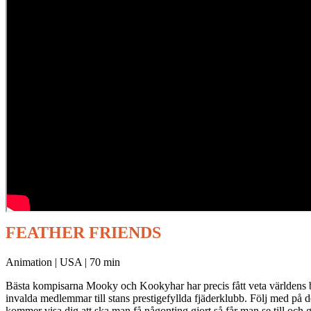
FEATHER FRIENDS
Animation | USA | 70 min
Bästa kompisarna Mooky och Kookyhar har precis fått veta världens b
invalda medlemmar till stans prestigefyllda fjäderklubb. Följ med på de
kommer visa dig att ska man få någonting gjort så får man se till och gö