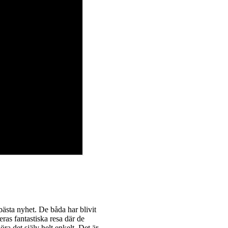
ästa nyhet. De båda har blivit
ras fantastiska resa där de
ra det själv helt enkelt. Det är