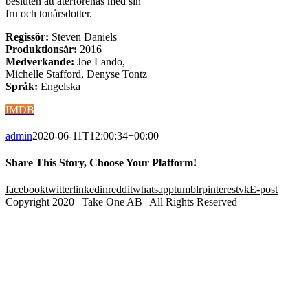
besluten att återförenas med sin
fru och tonårsdotter.
Regissör:
Steven Daniels
Produktionsår:
2016
Medverkande:
Joe Lando,
Michelle Stafford, Denyse Tontz
Språk:
Engelska
IMDB
admin
2020-06-11T12:00:34+00:00
Share This Story, Choose Your Platform!
facebook
twitter
linkedin
reddit
whatsapp
tumblr
pinterest
vk
E-post
Copyright 2020 | Take One AB | All Rights Reserved