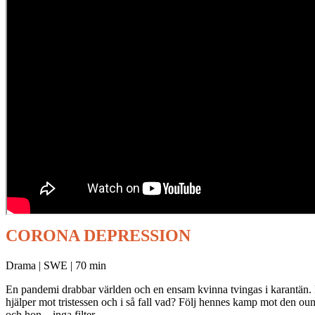
CORONA DEPRESSION
Drama | SWE | 70 min
En pandemi drabbar världen och en ensam kvinna tvingas i karantän. 
hjälper mot tristessen och i så fall vad? Följ hennes kamp mot den o
och hon – inga filter.