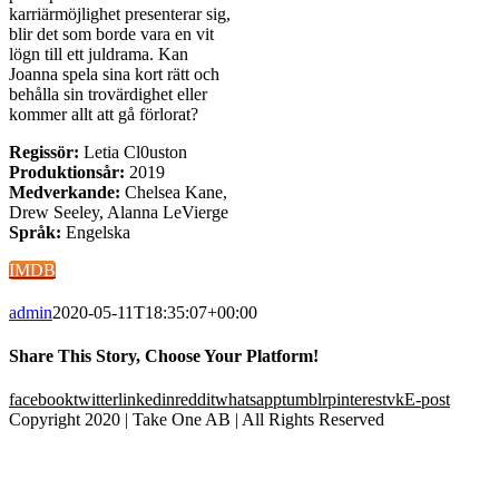
karriärmöjlighet presenterar sig,
blir det som borde vara en vit
lögn till ett juldrama. Kan
Joanna spela sina kort rätt och
behålla sin trovärdighet eller
kommer allt att gå förlorat?
Regissör:
Letia Cl0uston
Produktionsår:
2019
Medverkande:
Chelsea Kane,
Drew Seeley, Alanna LeVierge
Språk:
Engelska
IMDB
admin
2020-05-11T18:35:07+00:00
Share This Story, Choose Your Platform!
facebook
twitter
linkedin
reddit
whatsapp
tumblr
pinterest
vk
E-post
Copyright 2020 | Take One AB | All Rights Reserved