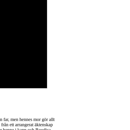
in far, men hennes mor gör allt
 från ett arrangerat äktenskap
mer henne i kapp och Boudica