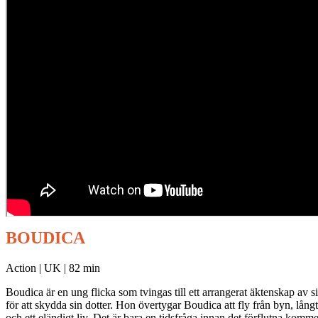
BOUDICA
Action | UK | 82 min
Boudica är en ung flicka som tvingas till ett arrangerat äktenskap av s
för att skydda sin dotter. Hon övertygar Boudica att fly från byn, långt
och ett eländigt liv. Det är bara en tidsfråga innan det förflutna kom