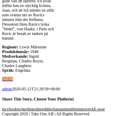
gode vän att operera. En kväll
träffar han en olycklig kvinna,
Joan, och de två inleder en affär
som svärtas ner av Ravics
minnen från det förflutna.
Dessutom finns Ravics tyska
”bödel”, von Haake, i Paris och
Ravic är besatt av tanken på
hämnd.
Regissör:
Lewis Milestone
Produktionsår:
1948
Medverkande:
Ingrid
Bergman, Charles Boyer,
Charles Laughton
Språk:
Engelska
IMDB
admin
2020-05-12T21:29:59+00:00
Share This Story, Choose Your Platform!
facebook
twitter
linkedin
reddit
whatsapp
tumblr
pinterest
vk
E-post
Copyright 2020 | Take One AB | All Rights Reserved