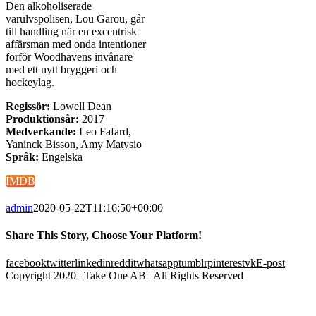
Den alkoholiserade
varulvspolisen, Lou Garou, går
till handling när en excentrisk
affärsman med onda intentioner
förför Woodhavens invånare
med ett nytt bryggeri och
hockeylag.
Regissör:
Lowell Dean
Produktionsår:
2017
Medverkande:
Leo Fafard,
Yaninck Bisson, Amy Matysio
Språk:
Engelska
IMDB
admin
2020-05-22T11:16:50+00:00
Share This Story, Choose Your Platform!
facebook
twitter
linkedin
reddit
whatsapp
tumblr
pinterest
vk
E-post
Copyright 2020 | Take One AB | All Rights Reserved