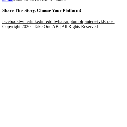
Share This Story, Choose Your Platform!
facebook
twitter
linkedin
reddit
whatsapp
tumblr
pinterest
vk
E-post
Copyright 2020 | Take One AB | All Rights Reserved