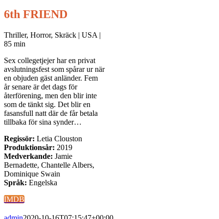
6th FRIEND
Thriller, Horror, Skräck | USA |
85 min
Sex collegetjejer har en privat
avslutningsfest som spårar ur när
en objuden gäst anländer. Fem
år senare är det dags för
återförening, men den blir inte
som de tänkt sig. Det blir en
fasansfull natt där de får betala
tillbaka för sina synder…
Regissör:
Letia Clouston
Produktionsår:
2019
Medverkande:
Jamie
Bernadette, Chantelle Albers,
Dominique Swain
Språk:
Engelska
IMDB
admin
2020-10-16T07:15:47+00:00