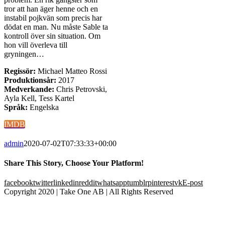
tror att han äger henne och en
instabil pojkvän som precis har
dödat en man. Nu måste Sable ta
kontroll över sin situation. Om
hon vill överleva till
gryningen…
Regissör:
Michael Matteo Rossi
Produktionsår:
2017
Medverkande:
Chris Petrovski,
Ayla Kell, Tess Kartel
Språk:
Engelska
IMDB
admin
2020-07-02T07:33:33+00:00
Share This Story, Choose Your Platform!
facebook
twitter
linkedin
reddit
whatsapp
tumblr
pinterest
vk
E-post
Copyright 2020 | Take One AB | All Rights Reserved